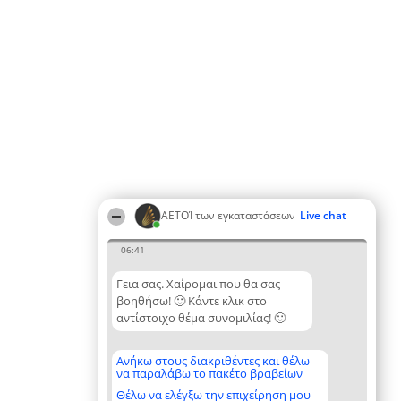
ΑΕΤΟΊ των εγκαταστάσεων
Live chat
06:41
Γεια σας. Χαίρομαι που θα σας
βοηθήσω! 🙂 Κάντε κλικ στο
αντίστοιχο θέμα συνομιλίας! 🙂
Ανήκω στους διακριθέντες και θέλω
να παραλάβω το πακέτο βραβείων
Θέλω να ελέγξω την επιχείρηση μου