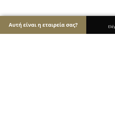
Αυτή είναι η εταιρεία σας?
Ελέ
Αετοί των εγκαταστάσεων
Συντηρήσεις Κλιματι
ΚΕΡΑΜΟΣΚΕΠΕΣ ΧΑΝΙΑ - Κωνσταντίνος Παπα
ΚΕΡΑΜΟΣΚΕΠΕΣ ΧΑΝΙΑ - Κωνσταντ
8.6
(7)
Αλικιανοσ,