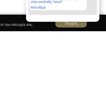
στην κατάταξη "Αετοί"
Άλλο θέμα
Έλεγχος
τε την επιτυχία σας.
Χανίων
ιά
, με υπεύθυνο τον Κωνσταντίνο
τική παρουσία στον νομό Χανίων από το 1982
ες εγκαταστάσεων. Με εμπειρία που ξεπερνά τα
ιστεί για την κατασκευή, συντήρηση και την
αμοσκεπών και περγκολών, διασφαλίζοντας
ηλής ποιότητας.