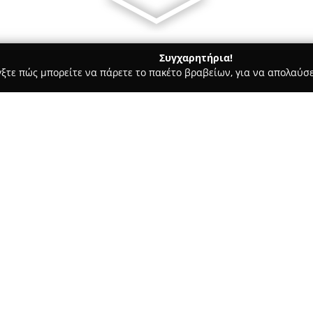
Συγχαρητήρια!
γξτε πώς μπορείτε να πάρετε το πακέτο βραβείων, για να απολαύσε
στικών, Ηλεκτρολογικές Εργασίες, Υδραυλικές Εργασίες - περιοχή 
θανασίου
ίνος Παπαθανασίου
Σχετικά με την εταιρεία:
Η εταιρεία
Κεραμοσκεπές Χαν
Παπαθανασίου, διαθέτει σημαν
και εξειδικεύεται στις εργασί
σαράντα χρόνια, έχει αναγνωρ
επισκευή διαφόρων τύπων κερ
δομικές λύσεις αντοχής και υψ