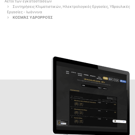
Αετοί των εγκαταστάσεων
Συντηρήσεις Κλιματιστικών, Ηλεκτρολογικές Εργασίες, Υδραυλικές
Εργασίες - Ιωάννινα
ΚΟΣΜΆΣ ΥΔΡΟΡΡΟΈΣ