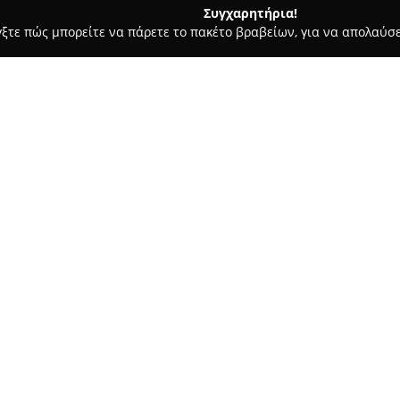
Συγχαρητήρια!
γξτε πώς μπορείτε να πάρετε το πακέτο βραβείων, για να απολαύσε
τικών, Ηλεκτρολογικές Εργασίες, Υδραυλικές Εργασίες - Περιστέρι
Σχετικά με την εταιρεία:
Η
BRC Gas Service
, με έδρα το
1, δραστηριοποιείται στον το
συστημάτων υγραεριοκίνησης (
εταιρεία εφαρμόζει λύσεις μ
και τεχνογνωσίας της διεθνώς
Τα συστήματα BRC χαρακτηρίζο
κατασκευάζονται σύμφωνα με 
πιστοποίηση UNI EN ISO 9001:
του κόστους καυσίμων για τους
εκπομπές ρύπων, ενισχύοντας 