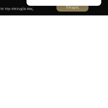
Έλεγχος
τε την επιτυχία σας.
BRC Gas Service
 Περιστέρι και διεύθυνση στην οδό Π. Ζωγράφου
μέα της εγκατάστασης και συντήρησης
LPG) και φυσικού αερίου αυτοκινήτων (CNG). Η
ετατροπής οχημάτων κάνοντας χρήση προϊόντων
 αναγνωρισμένης φίρμας BRC.
νται από υψηλή ποιότητα και αξιοπιστία,
τα αυστηρά ευρωπαϊκά πρότυπα και φέρουν
2000. Η χρήση υγραερίου συμβάλλει στη μείωση
 οδηγούς και ταυτόχρονα περιορίζει τις
την προστασία του περιβάλλοντος.