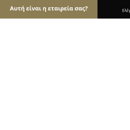
Αυτή είναι η εταιρεία σας?
Ελέ
Αετοί των εγκαταστάσεων
Συντηρήσεις Κλιματισ
BRC Gas Service
9
(35)
Περιστέρι, Π.Ζωγράφου 1
Εμφάνιση αριθμού τηλεφώνου