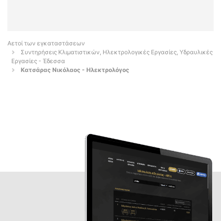
Αετοί των εγκαταστάσεων
Συντηρήσεις Κλιματιστικών, Ηλεκτρολογικές Εργασίες, Υδραυλικές
Εργασίες - Έδεσσα
Κατσάρας Νικόλαος - Ηλεκτρολόγος