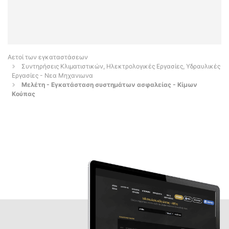
Αετοί των εγκαταστάσεων
Συντηρήσεις Κλιματιστικών, Ηλεκτρολογικές Εργασίες, Υδραυλικές
Εργασίες - Νεα Μηχανιωνα
Μελέτη - Εγκατάσταση συστημάτων ασφαλείας - Κίμων
Κούπας