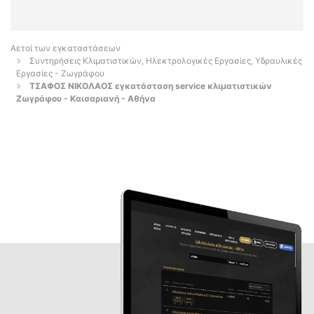
Αετοί των εγκαταστάσεων
Συντηρήσεις Κλιματιστικών, Ηλεκτρολογικές Εργασίες, Υδραυλικές
Εργασίες - Ζωγράφου
ΤΣΑΦΟΣ ΝΙΚΟΛΑΟΣ εγκατάσταση service κλιματιστικών
Ζωγράφου - Καισαριανή - Αθήνα