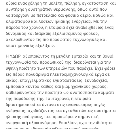
κύρια ενασχόληση τη μελέτη, πώληση, εγκατάσταση και
συντήρηση συστημάτων θέρμανσης, όπως αυτά που
λειτουργούν με πετρέλαιο και φυσικό αέριο, καθώς και
κλιματισμού και λύσεων ηλιακής ενέργειας. Με την
πάροδο του χρόνου, η εταιρεία έχει αναδειχθεί ως ένας
δυναμικός και διαρκώς εξελισσόμενος φορέας,
ακολουθώντας τις πιο πρόσφατες τεχνολογικές και
επιστημονικές εξελίξεις.
Η ΥΔΩΡ, αξιοποιώντας τη μεγάλη εμπειρία και τη βαθιά
τεχνογνωσία του προσωπικού της, διακρίνεται για την
υψηλή ποιότητα των υπηρεσιών που παρέχει. Έχει φέρει
εις πέρας πολυάριθμα ηλεκτρομηχανολογικά έργα σε
οικίες, επαγγελματικές εγκαταστάσεις, ξενοδοχεία,
εμπορικά κέντρα καθώς και βιομηχανικούς χώρους,
καθιερώνοντας την ποιότητα ως αναπόσπαστο κομμάτι
της παράδοσής της. Ταυτόχρονα, η εταιρεία
δραστηριοποιείται έντονα στις ανανεώσιμες πηγές
ενέργειας, σχεδιάζοντας και εγκαθιστώντας συστήματα
ηλιακής ενέργειας, που προσφέρουν σημαντική
ενεργειακή εξοικονόμηση. Επιπλέον, έχει την ιδιότητα
του επίσημου διανομέα φίλτρων νερού γνωστών