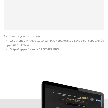
Αετοί των εγκαταστάσεων
Συντηρήσεις Κλιματιστικών, Ηλεκτρολογικές Εργασίες, Υδραυλικές
Εργασίες - Χανιά
Υδροθερμική επε YDROTHERMIKI