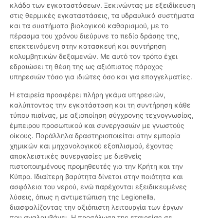
κλάδο των εγκαταστάσεων. Ξεκινώντας με εξειδίκευση
στις θερμικές εγκαταστάσεις, τα υδραυλικά συστήματα
και τα συστήματα βιολογικού καθαρισμού, με το
πέρασμα του χρόνου διεύρυνε το πεδίο δράσης της,
επεκτεινόμενη στην κατασκευή και συντήρηση
κολυμβητικών δεξαμενών. Με αυτό τον τρόπο έχει
εδραιώσει τη θέση της ως αξιόπιστος πάροχος
υπηρεσιών τόσο για ιδιώτες όσο και για επαγγελματίες.
Η εταιρεία προσφέρει πλήρη γκάμα υπηρεσιών,
καλύπτοντας την εγκατάσταση και τη συντήρηση κάθε
τύπου πισίνας, με αξιοποίηση σύγχρονης τεχνογνωσίας,
έμπειρου προσωπικού και συνεργασιών με γνωστούς
οίκους. Παράλληλα δραστηριοποιείται στην εμπορία
χημικών και μηχανολογικού εξοπλισμού, έχοντας
αποκλειστικές συνεργασίες με διεθνείς
πιστοποιημένους προμηθευτές για την Κρήτη και την
Κύπρο. Ιδιαίτερη βαρύτητα δίνεται στην ποιότητα και
ασφάλεια του νερού, ενώ παρέχονται εξειδικευμένες
λύσεις, όπως η αντιμετώπιση της Legionella,
διασφαλίζοντας την αξιόπιστη λειτουργία των έργων
που αναλαμβάνει. Η προσήλωση της εταιρείας σε