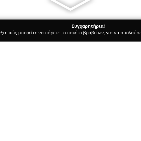
Συγχαρητήρια!
γξτε πώς μπορείτε να πάρετε το πακέτο βραβείων, για να απολαύσε
τικών, Ηλεκτρολογικές Εργασίες, Υδραυλικές Εργασίες - Χαλκιδα
ΜΑΝΣΗ SHOPPING CENTER
ΕΡΙΟ-ΘΕΡΜΑΝΣΗ
Σχετικά με την εταιρεία:
Η
ΧΡ ΠΑΛΑΜΙΔΗΣ ΣΙΑ Ο.Ε.
, με
διακεκριμένο όνομα στον τομ
εξειδικευμένες και πλήρεις λύ
πολυετή εμπειρία στον κλάδο, η
των υπηρεσιών της, οι οποίες
και τη συντήρηση, μέχρι την