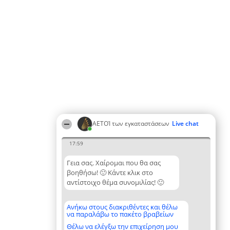
ΑΕΤΟΊ των εγκαταστάσεων
Live chat
17:59
Γεια σας. Χαίρομαι που θα σας
βοηθήσω! 🙂 Κάντε κλικ στο
αντίστοιχο θέμα συνομιλίας! 🙂
Ανήκω στους διακριθέντες και θέλω
να παραλάβω το πακέτο βραβείων
Θέλω να ελέγξω την επιχείρηση μου