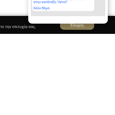
στην κατάταξη "Αετοί"
Άλλο θέμα
Έλεγχος
τε την επιτυχία σας.
 έδρα στην πόλη της Χαλκίδας, αποτελεί
έα των εγκαταστάσεων, προσφέροντας
σεις θέρμανσης καθώς και φυσικού αερίου. Με
 εταιρεία ξεχωρίζει για το εύρος και το επίπεδο
 καλύπτουν όλα τα στάδια, από την εγκατάσταση
 αποκατάσταση βλαβών συστημάτων θέρμανσης