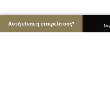
Αυτή είναι η εταιρεία σας?
Ελέ
Αετοί των εγκαταστάσεων
Συντηρήσεις Κλιματισ
ΧΡ ΠΑΛΑΜΙΔΗΣ ΣΙΑ Ο.Ε ΦΥΣΙΚΟ ΑΕΡΙΟ-ΘΕΡ
ΧΡ ΠΑΛΑΜΙΔΗΣ ΣΙΑ Ο.Ε ΦΥΣΙΚΟ Α
SHOPPING CENTER
9.4
(26)