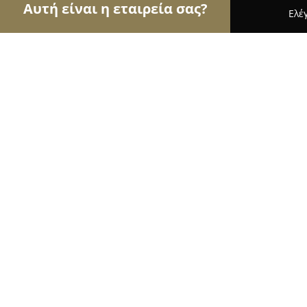
Αυτή είναι η εταιρεία σας?
Ελέ
Αετοί των εγκαταστάσεων
Συντηρήσεις Κλιματι
Ψυκτικός 24 ωρο Βασίλης τριαντης Πρέβεζα
Ψυκτικός 24 ωρο Βασίλης τριαντη
Λευκάδα Σέρβις βλάβες εγκαταστάσ
9.8
(237)
Πρέβεζα, Ολυμπιάδος 10
Εμφάνιση αριθμού τηλεφώνου