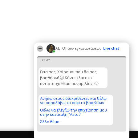
ΑΕΤΟΊ των εγκαταστάσεων
Live chat
23:42
Γεια σας. Χαίρομαι που θα σας
βοηθήσω! 🙂 Κάντε κλικ στο
αντίστοιχο θέμα συνομιλίας! 🙂
Ανήκω στους διακριθέντες και θέλω
να παραλάβω το πακέτο βραβείων
Θέλω να ελέγξω την επιχείρηση μου
στην κατάταξη "Αετοί"
Άλλο θέμα