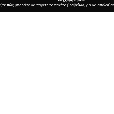
γξτε πώς μπορείτε να πάρετε το πακέτο βραβείων, για να απολαύσε
στικών, Ηλεκτρολογικές Εργασίες, Υδραυλικές Εργασίες - Πρέβεζα
 Πάργα Λευκάδα Σέρβις βλάβες εγκαταστάσεις κλιματισμος
ς Πρέβεζα Πάργα
Σχετικά με την εταιρεία:
εις κλιματισμος
Ο
Τριάντης Βασίλης
δραστηρι
ψύξης και κλιματισμού σε περι
η Λευκάδα. Η εταιρία, διαθέτο
πλαισιώνεται από εξειδικευμ
εργασίες εγκατάστασης, συντήρ
μονάδων για οικιακούς και επ
Επιπλέον, παρέχονται υπηρεσίε
καθαρισμός και η υπηρεσία fr
διασφαλίζουν την καταπολέμη