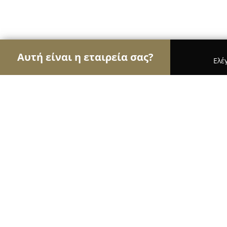
Αυτή είναι η εταιρεία σας?
Ελέ
Αετοί των εγκαταστάσεων
Συντηρήσεις Κλιματισ
GasGroup-kiritsis ΦΥΣΙΚΌ ΑΈΡΙΟ εγκατάστασ
GasGroup-kiritsis ΦΥΣΙΚΌ ΑΈΡΙΟ εγ
συντήρηση
10
(183)