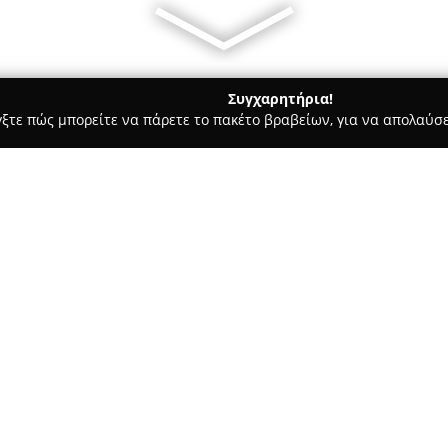
Συγχαρητήρια!
γξτε πώς μπορείτε να πάρετε το πακέτο βραβείων, για να απολαύσε
τικών, Ηλεκτρολογικές Εργασίες, Υδραυλικές Εργασίες - Πολίχνη
η - συντήρηση
κατάσταση -
Σχετικά με την εταιρεία:
Η
GasGroup-Κυρίτσης
λειτουρ
φυσικού αερίου και συστημάτω
δραστηριότητά της στην Πολίχ
ολόκληρη την κεντρική Μακεδον
ολοκληρωμένων λύσεων εγκατά