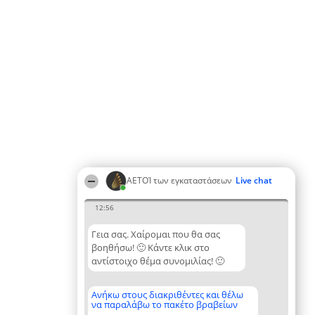
ΑΕΤΟΊ των εγκαταστάσεων
Live chat
12:56
Γεια σας. Χαίρομαι που θα σας
βοηθήσω! 🙂 Κάντε κλικ στο
αντίστοιχο θέμα συνομιλίας! 🙂
Ανήκω στους διακριθέντες και θέλω
να παραλάβω το πακέτο βραβείων