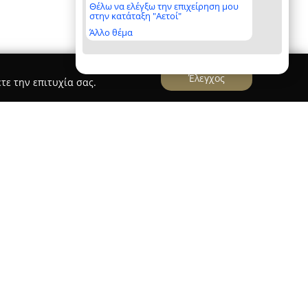
Θέλω να ελέγξω την επιχείρηση μου
στην κατάταξη "Αετοί"
Άλλο θέμα
Έλεγχος
τε την επιτυχία σας.
γεί από το 2001 στον χώρο των εγκαταστάσεων
ν θέρμανσης, έχοντας καθιερώσει τη
νη Θεσσαλονίκης και παρέχοντας υπηρεσίες σε
ία. Η εταιρεία εξειδικεύεται στην παροχή
στασης και συντήρησης φυσικού αερίου,