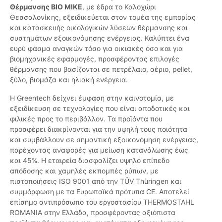
Θέρμανσης ΒΙΟ ΜΙΚΕ
, με έδρα το Καλοχώρι
Θεσσαλονίκης, εξειδικεύεται στον τομέα της εμπορίας
και κατασκευής οικολογικών λύσεων θέρμανσης και
συστημάτων εξοικονόμησης ενέργειας. Καλύπτει ένα
ευρύ φάσμα αναγκών τόσο για οικιακές όσο και για
βιομηχανικές εφαρμογές, προσφέροντας επιλογές
θέρμανσης που βασίζονται σε πετρέλαιο, αέριο, pellet,
ξύλο, βιομάζα και ηλιακή ενέργεια.
Η Greentech δείχνει έμφαση στην καινοτομία, με
εξειδίκευση σε τεχνολογίες που είναι αποδοτικές και
φιλικές προς το περιβάλλον. Τα προϊόντα που
προσφέρει διακρίνονται για την υψηλή τους ποιότητα
και συμβάλλουν σε σημαντική εξοικονόμηση ενέργειας,
παρέχοντας αναφορές για μείωση κατανάλωσης έως
και 45%. Η εταιρεία διασφαλίζει υψηλό επίπεδο
απόδοσης και χαμηλές εκπομπές ρύπων, με
πιστοποιήσεις ISO 9001 από την TÜV Thüringen και
συμμόρφωση με τα Ευρωπαϊκά πρότυπα CE. Αποτελεί
επίσημο αντιπρόσωπο του εργοστασίου THERMOSTAHL
ROMANIA στην Ελλάδα, προσφέροντας αξιόπιστα