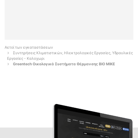
Αετοί των εγκαταστάσεων
Συντηρήσεις Κλιματιστικών, Ηλεκτρολογικές Εργασίες, Υδραυλικές
Εργασίες - Καλοχωρι
Greentech Οικολογικά Συστήματα Θέρμανσης ΒΙΟ ΜΙΚΕ