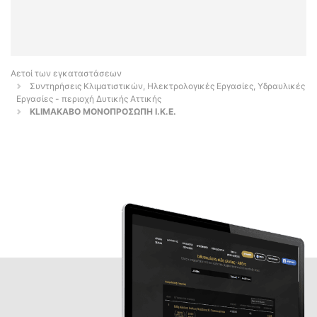
Αετοί των εγκαταστάσεων
Συντηρήσεις Κλιματιστικών, Ηλεκτρολογικές Εργασίες, Υδραυλικές
Εργασίες - περιοχή Δυτικής Αττικής
KLIMAKABO ΜΟΝΟΠΡΟΣΩΠΗ I.K.E.