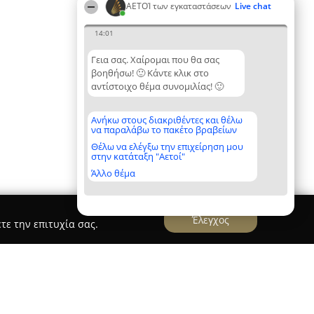
ΑΕΤΟΊ των εγκαταστάσεων
Live chat
14:01
Γεια σας. Χαίρομαι που θα σας
βοηθήσω! 🙂 Κάντε κλικ στο
αντίστοιχο θέμα συνομιλίας! 🙂
Ανήκω στους διακριθέντες και θέλω
να παραλάβω το πακέτο βραβείων
Θέλω να ελέγξω την επιχείρηση μου
στην κατάταξη "Αετοί"
Άλλο θέμα
Έλεγχος
τε την επιτυχία σας.
KM-HydroGas