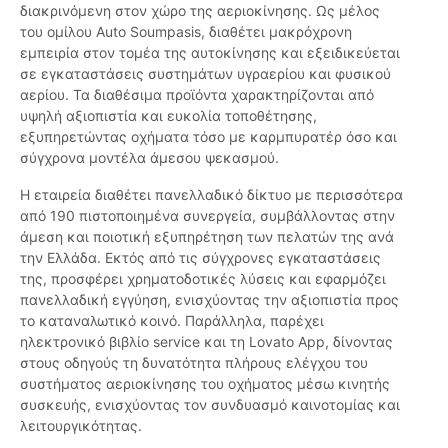
διακρινόμενη στον χώρο της αεριοκίνησης. Ως μέλος
του ομίλου Auto Soumpasis, διαθέτει μακρόχρονη
εμπειρία στον τομέα της αυτοκίνησης και εξειδικεύεται
σε εγκαταστάσεις συστημάτων υγραερίου και φυσικού
αερίου. Τα διαθέσιμα προϊόντα χαρακτηρίζονται από
υψηλή αξιοπιστία και ευκολία τοποθέτησης,
εξυπηρετώντας οχήματα τόσο με καρμπυρατέρ όσο και
σύγχρονα μοντέλα άμεσου ψεκασμού.
Η εταιρεία διαθέτει πανελλαδικό δίκτυο με περισσότερα
από 190 πιστοποιημένα συνεργεία, συμβάλλοντας στην
άμεση και ποιοτική εξυπηρέτηση των πελατών της ανά
την Ελλάδα. Εκτός από τις σύγχρονες εγκαταστάσεις
της, προσφέρει χρηματοδοτικές λύσεις και εφαρμόζει
πανελλαδική εγγύηση, ενισχύοντας την αξιοπιστία προς
το καταναλωτικό κοινό. Παράλληλα, παρέχει
ηλεκτρονικό βιβλίο service και τη Lovato App, δίνοντας
στους οδηγούς τη δυνατότητα πλήρους ελέγχου του
συστήματος αεριοκίνησης του οχήματος μέσω κινητής
συσκευής, ενισχύοντας τον συνδυασμό καινοτομίας και
λειτουργικότητας.