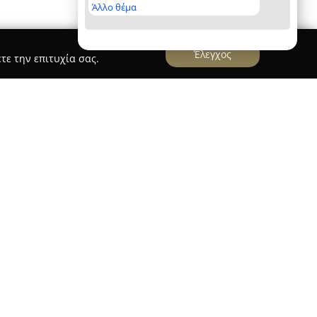
Άλλο θέμα
Έλεγχος
τε την επιτυχία σας.
ίκη
 - Κτηματομεσιτικά
, με έδρα στη Θεσσαλονίκη,
ισμό της στον χώρο των τεχνικών και
 εταιρεία εξειδικεύεται σε διάφορους τύπους
κά και συστήματα θέρμανσης, προσφέροντας
οιοτικές λύσεις σε ανακαινίσεις και τεχνικές