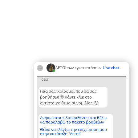
ΑΕΤΟΊ των εγκαταστάσεων
Live chat
09:31
Γεια σας. Χαίρομαι που θα σας
βοηθήσω! 🙂 Κάντε κλικ στο
αντίστοιχο θέμα συνομιλίας! 🙂
Ανήκω στους διακριθέντες και θέλω
να παραλάβω το πακέτο βραβείων
Θέλω να ελέγξω την επιχείρηση μου
στην κατάταξη "Αετοί"