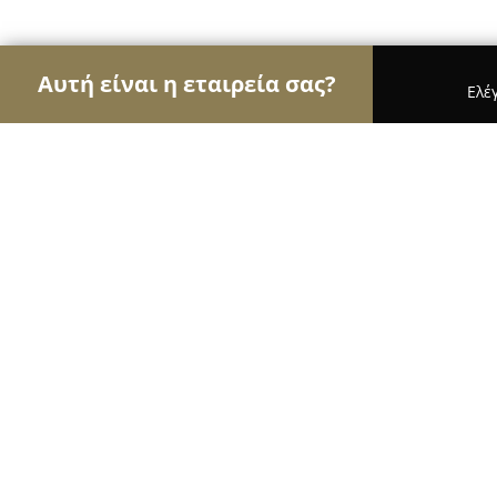
Αυτή είναι η εταιρεία σας?
Ελέ
Αετοί των εγκαταστάσεων
Συντηρήσεις Κλιματι
Nordicway Κατασκευαστικά - Κτηματομεσιτ
Nordicway Κατασκευαστικά - Κτημα
9.4
(27)
Θεσσαλονίκη, Γυμνασιαρχου Στεφανου 12