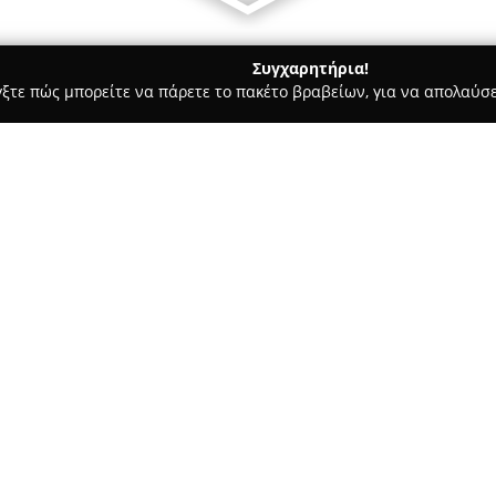
Συγχαρητήρια!
γξτε πώς μπορείτε να πάρετε το πακέτο βραβείων, για να απολαύσε
στικών, Ηλεκτρολογικές Εργασίες, Υδραυλικές Εργασίες - Θεσσαλον
ικά
τομεσιτικά
Σχετικά με την εταιρεία:
Η
Nordicway Κατασκευαστικά
χαρακτηρίζεται από τον δυναμ
κατασκευαστικών υπηρεσιών. Η
εγκαταστάσεων, όπως υδραυλι
παράλληλα ολοκληρωμένες και π
εργασίες.