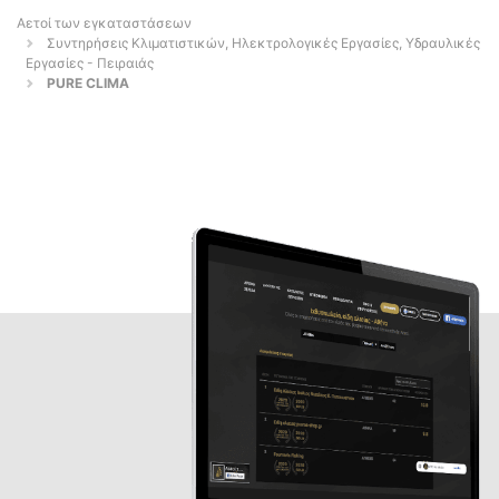
Αετοί των εγκαταστάσεων
Συντηρήσεις Κλιματιστικών, Ηλεκτρολογικές Εργασίες, Υδραυλικές
Εργασίες - Πειραιάς
PURE CLIMA