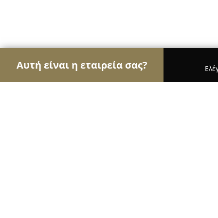
Αυτή είναι η εταιρεία σας?
Ελέ
Αετοί των εγκαταστάσεων
Συντηρήσεις Κλιματι
ST τεχνική
9.4
(45)