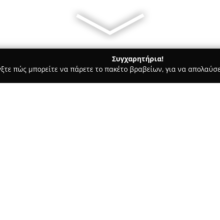
Συγχαρητήρια!
γξτε πώς μπορείτε να πάρετε το πακέτο βραβείων, για να απολαύσε
στικών, Ηλεκτρολογικές Εργασίες, Υδραυλικές Εργασίες - Αθήνα
Σχετικά με την εταιρεία:
Η
ST τεχνική
αποτελεί μια ετα
εξειδικευμένη στον τομέα των
Πλαισιωμένη από πολυετή εμπε
υδραυλικές εργασίες, συστήμα
οικιακούς όσο και επαγγελματι