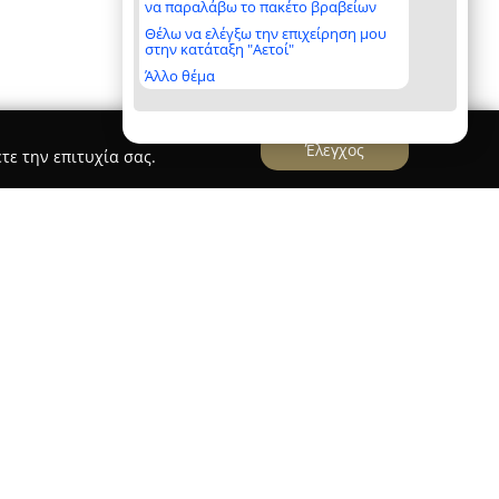
να παραλάβω το πακέτο βραβείων
Θέλω να ελέγξω την επιχείρηση μου
στην κατάταξη "Αετοί"
Άλλο θέμα
Έλεγχος
τε την επιτυχία σας.
ST τεχνική
ιρεία με έδρα στο κέντρο της Αθήνας,
 εγκαταστάσεων και των ανακαινίσεων.
ιρία, παρέχει ολοκληρωμένες υπηρεσίες σε
τα θέρμανσης καθώς και ανακαινίσεις τόσο σε
κούς χώρους στην περιοχή της Αττικής.