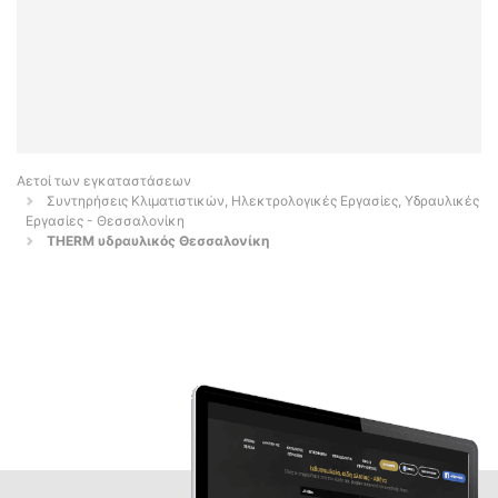
Αετοί των εγκαταστάσεων
Συντηρήσεις Κλιματιστικών, Ηλεκτρολογικές Εργασίες, Υδραυλικές
Εργασίες - Θεσσαλονίκη
THERM υδραυλικός Θεσσαλονίκη