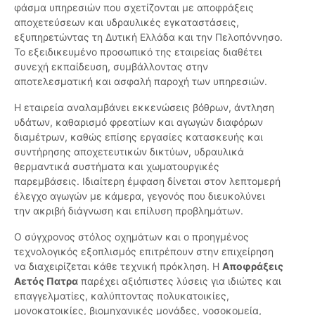
φάσμα υπηρεσιών που σχετίζονται με αποφράξεις
αποχετεύσεων και υδραυλικές εγκαταστάσεις,
εξυπηρετώντας τη Δυτική Ελλάδα και την Πελοπόννησο.
Το εξειδικευμένο προσωπικό της εταιρείας διαθέτει
συνεχή εκπαίδευση, συμβάλλοντας στην
αποτελεσματική και ασφαλή παροχή των υπηρεσιών.
Η εταιρεία αναλαμβάνει εκκενώσεις βόθρων, άντληση
υδάτων, καθαρισμό φρεατίων και αγωγών διαφόρων
διαμέτρων, καθώς επίσης εργασίες κατασκευής και
συντήρησης αποχετευτικών δικτύων, υδραυλικά
θερμαντικά συστήματα και χωματουργικές
παρεμβάσεις. Ιδιαίτερη έμφαση δίνεται στον λεπτομερή
έλεγχο αγωγών με κάμερα, γεγονός που διευκολύνει
την ακριβή διάγνωση και επίλυση προβλημάτων.
Ο σύγχρονος στόλος οχημάτων και ο προηγμένος
τεχνολογικός εξοπλισμός επιτρέπουν στην επιχείρηση
να διαχειρίζεται κάθε τεχνική πρόκληση. Η
Αποφράξεις
Αετός Πατρα
παρέχει αξιόπιστες λύσεις για ιδιώτες και
επαγγελματίες, καλύπτοντας πολυκατοικίες,
μονοκατοικίες, βιομηχανικές μονάδες, νοσοκομεία,