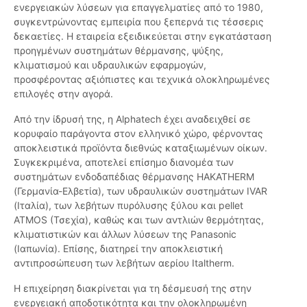
ενεργειακών λύσεων για επαγγελματίες από το 1980,
συγκεντρώνοντας εμπειρία που ξεπερνά τις τέσσερις
δεκαετίες. Η εταιρεία εξειδικεύεται στην εγκατάσταση
προηγμένων συστημάτων θέρμανσης, ψύξης,
κλιματισμού και υδραυλικών εφαρμογών,
προσφέροντας αξιόπιστες και τεχνικά ολοκληρωμένες
επιλογές στην αγορά.
Από την ίδρυσή της, η Alphatech έχει αναδειχθεί σε
κορυφαίο παράγοντα στον ελληνικό χώρο, φέρνοντας
αποκλειστικά προϊόντα διεθνώς καταξιωμένων οίκων.
Συγκεκριμένα, αποτελεί επίσημο διανομέα των
συστημάτων ενδοδαπέδιας θέρμανσης HAKATHERM
(Γερμανία-Ελβετία), των υδραυλικών συστημάτων IVAR
(Ιταλία), των λεβήτων πυρόλυσης ξύλου και pellet
ATMOS (Τσεχία), καθώς και των αντλιών θερμότητας,
κλιματιστικών και άλλων λύσεων της Panasonic
(Ιαπωνία). Επίσης, διατηρεί την αποκλειστική
αντιπροσώπευση των λεβήτων αερίου Italtherm.
Η επιχείρηση διακρίνεται για τη δέσμευσή της στην
ενεργειακή αποδοτικότητα και την ολοκληρωμένη