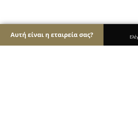
Αυτή είναι η εταιρεία σας?
Ελέ
Αετοί των εγκαταστάσεων
Συντηρήσεις Κλιματι
ΒΕΛΙΓΔΕΝΗΣ ΣΤΑΥΡΟΣ theBestService -Επαγγ
ΒΕΛΙΓΔΕΝΗΣ ΣΤΑΥΡΟΣ theBestServi
ψύξη -Κλιματισμός
8.6
(7)