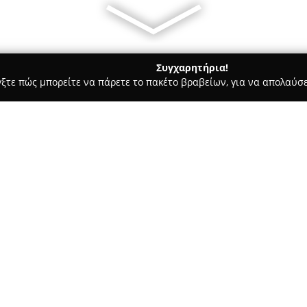
Συγχαρητήρια!
γξτε πώς μπορείτε να πάρετε το πακέτο βραβείων, για να απολαύσε
στικών, Ηλεκτρολογικές Εργασίες, Υδραυλικές Εργασίες - περιοχή 
ελματική ψύξη -Κλιματισμός
ce -Επαγγελματική
Σχετικά με την εταιρεία:
Η
theBestService
, με τοποθεσ
δραστηριοποιείται δυναμικά σ
στις υπηρεσίες επαγγελματική
εταιρεία αναλαμβάνει ποικίλες
το σχεδιασμό και την κατασκε