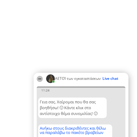
ΑΕΤΟΊ των εγκαταστάσεων
Live chat
11:24
Γεια σας. Χαίρομαι που θα σας
βοηθήσω! 🙂 Κάντε κλικ στο
αντίστοιχο θέμα συνομιλίας! 🙂
Ανήκω στους διακριθέντες και θέλω
να παραλάβω το πακέτο βραβείων