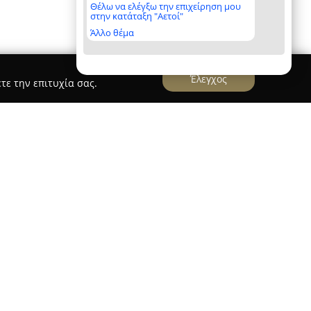
Θέλω να ελέγξω την επιχείρηση μου
στην κατάταξη "Αετοί"
Άλλο θέμα
Έλεγχος
τε την επιτυχία σας.
Ημαθίας
ία στην Ερμού 105 στον Κοπανό Ημαθίας,
τον τομέα των εγκαταστάσεων, με εξειδίκευση
ς ψύξης και συστημάτων κλιματισμού. Η
 εργασίες, οι οποίες περιλαμβάνουν τη μελέτη,
υή ψυκτικών θαλάμων. Παρέχει επίσης