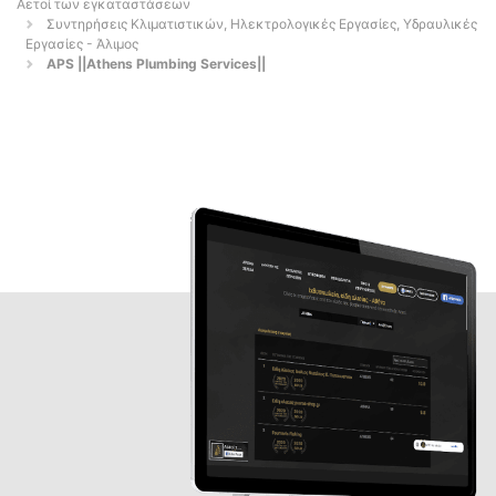
Αετοί των εγκαταστάσεων
Συντηρήσεις Κλιματιστικών, Ηλεκτρολογικές Εργασίες, Υδραυλικές
Εργασίες - Άλιμος
APS ||Athens Plumbing Services||