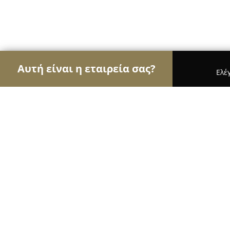
Αυτή είναι η εταιρεία σας?
Ελέ
Αετοί των εγκαταστάσεων
Συντηρήσεις Κλιματι
Aquasol
9.5
(28)