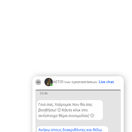
ΑΕΤΟΊ των εγκαταστάσεων
Live chat
23:46
Γεια σας. Χαίρομαι που θα σας
βοηθήσω! 🙂 Κάντε κλικ στο
αντίστοιχο θέμα συνομιλίας! 🙂
Ανήκω στους διακριθέντες και θέλω