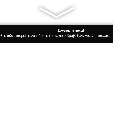
Συγχαρητήρια!
γξτε πώς μπορείτε να πάρετε το πακέτο βραβείων, για να απολαύσε
στικών, Ηλεκτρολογικές Εργασίες, Υδραυλικές Εργασίες - Καλαμάτα
Σχετικά με την εταιρεία:
Η
Aquasol
εδρεύει στην Καλαμά
δραστηριοποιείται στον τομέα
εταιρεία επικεντρώνεται στην
πλήρεις λύσεις οι οποίες στοχ
Επιπλέον, διαθέτει σημαντική