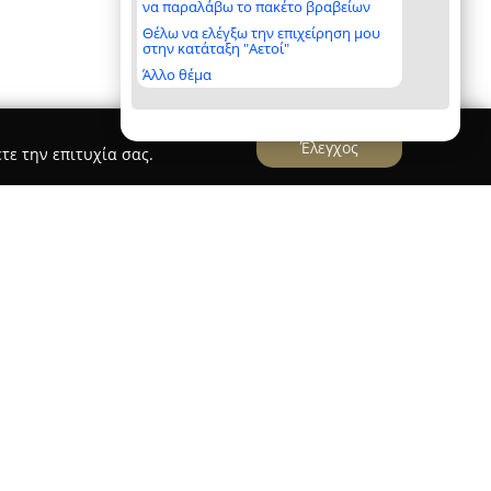
να παραλάβω το πακέτο βραβείων
Θέλω να ελέγξω την επιχείρηση μου
στην κατάταξη "Αετοί"
Άλλο θέμα
Έλεγχος
τε την επιτυχία σας.
Aquasol
τα, στην οδό Λυκούργου 23, και
 των εγκαταστάσεων με ιδιαίτερη επιτυχία. Η
 επεξεργασία νερού και λυμάτων, προσφέροντας
εύουν στη βελτίωση της ποιότητας του νερού.
 εμπειρία στην κατασκευή και τη συντήρηση