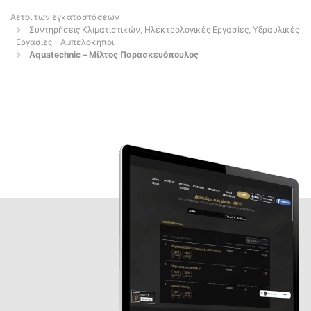
Αετοί των εγκαταστάσεων
Συντηρήσεις Κλιματιστικών, Ηλεκτρολογικές Εργασίες, Υδραυλικές
Εργασίες - Αμπελοκηποι
Aquatechnic – Μίλτος Παρασκευόπουλος