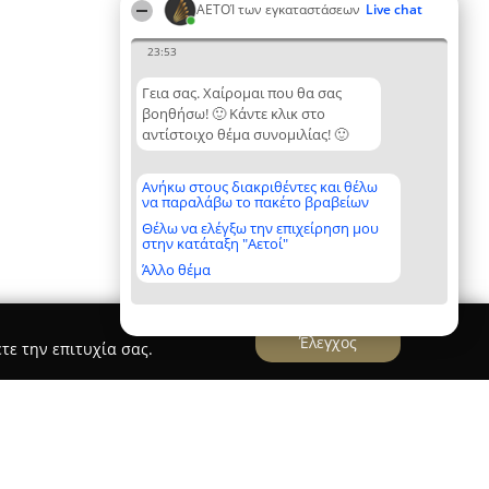
ΑΕΤΟΊ των εγκαταστάσεων
Live chat
23:53
Γεια σας. Χαίρομαι που θα σας
βοηθήσω! 🙂 Κάντε κλικ στο
αντίστοιχο θέμα συνομιλίας! 🙂
Ανήκω στους διακριθέντες και θέλω
να παραλάβω το πακέτο βραβείων
Θέλω να ελέγξω την επιχείρηση μου
στην κατάταξη "Αετοί"
Άλλο θέμα
Έλεγχος
τε την επιτυχία σας.
α
Γερογιάννης Ενέργεια