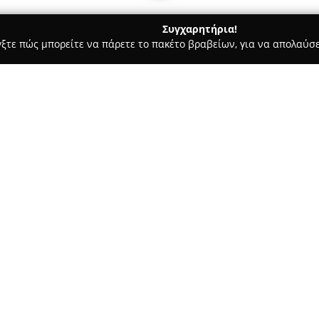
Συγχαρητήρια!
γξτε πώς μπορείτε να πάρετε το πακέτο βραβείων, για να απολαύσε
στικών, Ηλεκτρολογικές Εργασίες, Υδραυλικές Εργασίες - Ζωγράφου
ΡΟΛΟΓΟΣ
Σχετικά με την εταιρεία:
Ο
Αναστάσιος Γιαννέλος
ασχο
περιοχή του Ζωγράφου, παρέχο
Διαθέτοντας πολυετή εμπειρία
ηλεκτρολογικών εργασιών που 
επαγγελματικούς χώρους. Στο 
περιλαμβάνονται η εγκατάστα
καθώς και η ανακαίνιση και σ
λειτουργίας και ασφάλειας τω