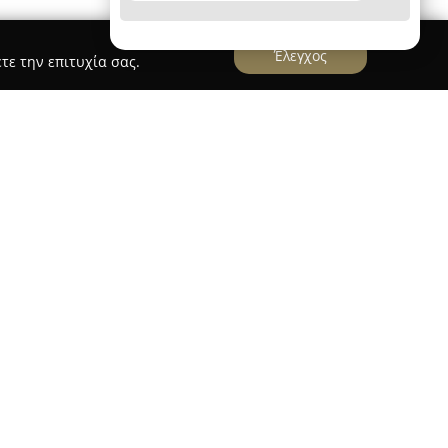
Έλεγχος
τε την επιτυχία σας.
ΓΙΑΝΝΕΛΟΣ ΑΝΑΣΤΑΣΙΟΣ - ΗΛΕΚΤΡΟΛΟΓΟΣ
λείται με ηλεκτρολογικές εγκαταστάσεις στην
ντας ολοκληρωμένες και αξιόπιστες υπηρεσίες.
 και εξειδίκευση, καλύπτει ευρύ φάσμα
απευθύνονται τόσο σε κατοικίες όσο και σε
πλαίσιο των δραστηριοτήτων του
ση νέων συστημάτων, η αποκατάσταση βλαβών,
υντήρηση για τη διασφάλιση της σωστής
ν εγκαταστάσεων.