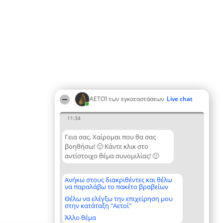
ΑΕΤΟΊ των εγκαταστάσεων
Live chat
11:34
Γεια σας. Χαίρομαι που θα σας
βοηθήσω! 🙂 Κάντε κλικ στο
αντίστοιχο θέμα συνομιλίας! 🙂
Ανήκω στους διακριθέντες και θέλω
να παραλάβω το πακέτο βραβείων
Θέλω να ελέγξω την επιχείρηση μου
στην κατάταξη "Αετοί"
Άλλο θέμα