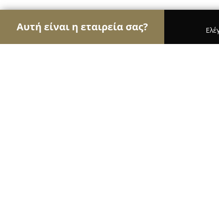
Αυτή είναι η εταιρεία σας?
Ελέ
Αετοί των εγκαταστάσεων
Συντηρήσεις Κλιματι
ΓΙΑΝΝΕΛΟΣ ΑΝΑΣΤΑΣΙΟΣ - ΗΛΕΚΤ
8.4
(17)
Ζωγράφου, Αλέκου Παναγούλη 16
Εμφάνιση αριθμού τηλεφώνου