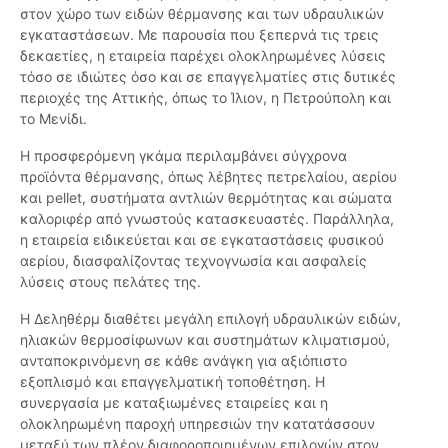
στον χώρο των ειδών θέρμανσης και των υδραυλικών
εγκαταστάσεων. Με παρουσία που ξεπερνά τις τρεις
δεκαετίες, η εταιρεία παρέχει ολοκληρωμένες λύσεις
τόσο σε ιδιώτες όσο και σε επαγγελματίες στις δυτικές
περιοχές της Αττικής, όπως το Ίλιον, η Πετρούπολη και
το Μενίδι.
Η προσφερόμενη γκάμα περιλαμβάνει σύγχρονα
προϊόντα θέρμανσης, όπως λέβητες πετρελαίου, αερίου
και pellet, συστήματα αντλιών θερμότητας και σώματα
καλοριφέρ από γνωστούς κατασκευαστές. Παράλληλα,
η εταιρεία ειδικεύεται και σε εγκαταστάσεις φυσικού
αερίου, διασφαλίζοντας τεχνογνωσία και ασφαλείς
λύσεις στους πελάτες της.
Η Δεληθέρμ διαθέτει μεγάλη επιλογή υδραυλικών ειδών,
ηλιακών θερμοσίφωνων και συστημάτων κλιματισμού,
ανταποκρινόμενη σε κάθε ανάγκη για αξιόπιστο
εξοπλισμό και επαγγελματική τοποθέτηση. Η
συνεργασία με καταξιωμένες εταιρείες και η
ολοκληρωμένη παροχή υπηρεσιών την κατατάσσουν
μεταξύ των πλέον διαφοροποιημένων επιλογών στον