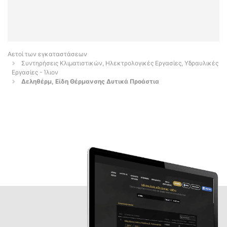
Αετοί των εγκαταστάσεων
Συντηρήσεις Κλιματιστικών, Ηλεκτρολογικές Εργασίες, Υδραυλικές
Εργασίες - Ίλιον
Δεληθέρμ, Είδη Θέρμανσης Δυτικά Προάστια