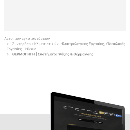
Αετοί των εγκαταστάσεων
Συντηρήσεις Κλιματιστικών, Ηλεκτρολογικές Εργασίες, Υδραυλικές
Εργασίες - Νίκαια
ΘΕΡΜΟΠΗΓΗ | Συστήματα Ψύξης & Θέρμανσης