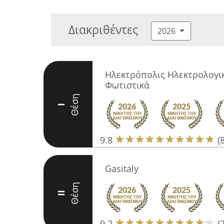
Διακριθέντες
2026
Hλεκτρόπολις Ηλεκτρολογικ
Φωτιστικά
Θέση
I
9.8
(
Gasitaly
Θέση
II
9.2
(