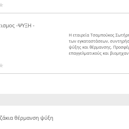
τισμος -ΨΥΞΗ -
Η εταιρεία Τσαμπούκος Σωτήρη
των εγκαταστάσεων, συντηρήσ
ψύξης και θέρμανσης. Προσφέρε
επαγγελματικούς και βιομηχανι
τζάκια θέρμανση ψύξη