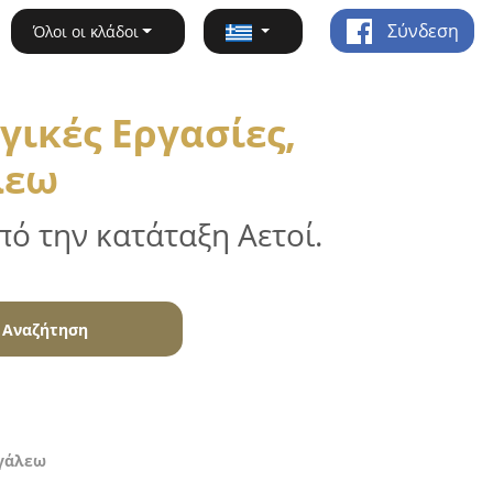
Σύνδεση
Όλοι οι κλάδοι
ικές Εργασίες,
λεω
ό την κατάταξη Αετοί.
Αναζήτηση
ιγάλεω