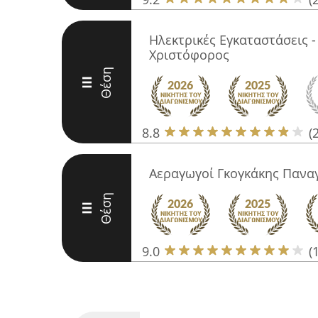
Ηλεκτρικές Εγκαταστάσεις 
Χριστόφορος
Θέση
III
8.8
(
Αεραγωγοί Γκογκάκης Πανα
Θέση
III
9.0
(