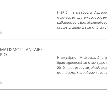
Η SP-Clima, με έδρα τη Λεωφό
στον τομέα των εγκαταστάσεω
καθαρισμού αέρα, αξιοποιώντας
εταιρεία απαρτίζεται από τεχνι
ΛΙΜΑΤΙΣΜΟΣ - ΑΝΤΛΙΕΣ
ΡΙΟ
Η επιχείρηση Μπίτσικας Δημήτρ
δραστηριοποιείται στον χώρο 
2010, προσφέροντας ολοκληρωμέ
συμπεριλαμβανομένων καταστη