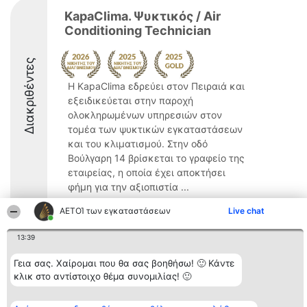
KapaClima. Ψυκτικός / Air
Conditioning Technician
Διακριθέντες
Η KapaClima εδρεύει στον Πειραιά και
εξειδικεύεται στην παροχή
ολοκληρωμένων υπηρεσιών στον
τομέα των ψυκτικών εγκαταστάσεων
και του κλιματισμού. Στην οδό
Βούλγαρη 14 βρίσκεται το γραφείο της
εταιρείας, η οποία έχει αποκτήσει
φήμη για την αξιοπιστία ...
10
ΑΕΤΟΊ των εγκαταστάσεων
Live chat
13:39
Διοργανωτής της
Κατάταξη
Επικοινωνία
Γεια σας. Χαίρομαι που θα σας βοηθήσω! 🙂 Κάντε
κατάταξης
Διακριθέντες
Επικοινωνία
κλικ στο αντίστοιχο θέμα συνομιλίας! 🙂
BEAUTIFUL COMPANY
Λίστα όλων
Μονοπρόσωπη ΙΚΕ
των
ΤΗΛ. ΕΠΙΚΟΙΝΩΝΙΑΣ:
διακριθέντων