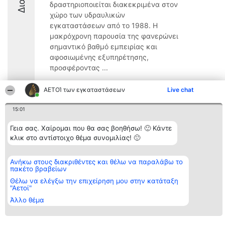
δραστηριοποιείται διακεκριμένα στον
χώρο των υδραυλικών
εγκαταστάσεων από το 1988. Η
μακρόχρονη παρουσία της φανερώνει
σημαντικό βαθμό εμπειρίας και
αφοσιωμένης εξυπηρέτησης,
προσφέροντας ...
8.5
ΑΕΤΟΊ των εγκαταστάσεων
Live chat
15:01
Διοργανωτής της
Κατάταξη
Επικοινωνία
Γεια σας. Χαίρομαι που θα σας βοηθήσω! 🙂 Κάντε
κατάταξης
Διακριθέντες
Επικοινωνία
BEAUTIFUL COMPANY
κλικ στο αντίστοιχο θέμα συνομιλίας! 🙂
Λίστα όλων
Μονοπρόσωπη ΙΚΕ
των
ΤΗΛ. ΕΠΙΚΟΙΝΩΝΙΑΣ:
διακριθέντων
2104128019
Μεθοδολογία
Ανήκω στους διακριθέντες και θέλω να παραλάβω το
email:
Όροι &
πακέτο βραβείων
aetoi@beautifulcompany.co
προϋποθέσεις
Θέλω να ελέγξω την επιχείρηση μου στην κατάταξη
ΠΟΛΙΤΙΚΗ
"Αετοί"
ΑΠΟΡΡΗΤΟΥ
Άλλο θέμα