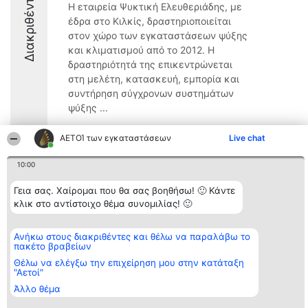
Διακριθέντες
Η εταιρεία Ψυκτική Ελευθεριάδης, με
έδρα στο Κιλκίς, δραστηριοποιείται
στον χώρο των εγκαταστάσεων ψύξης
και κλιματισμού από το 2012. Η
δραστηριότητά της επικεντρώνεται
στη μελέτη, κατασκευή, εμπορία και
συντήρηση σύγχρονων συστημάτων
ψύξης ...
9.6
ΑΕΤΟΊ των εγκαταστάσεων
Live chat
10:00
Διοργανωτής της
Κατάταξη
Επικοινωνία
Γεια σας. Χαίρομαι που θα σας βοηθήσω! 🙂 Κάντε
κατάταξης
Διακριθέντες
Επικοινωνία
BEAUTIFUL COMPANY
κλικ στο αντίστοιχο θέμα συνομιλίας! 🙂
Λίστα όλων
Μονοπρόσωπη ΙΚΕ
των
ΤΗΛ. ΕΠΙΚΟΙΝΩΝΙΑΣ:
διακριθέντων
2104128019
Μεθοδολογία
Ανήκω στους διακριθέντες και θέλω να παραλάβω το
email:
Όροι &
πακέτο βραβείων
aetoi@beautifulcompany.co
προϋποθέσεις
Θέλω να ελέγξω την επιχείρηση μου στην κατάταξη
ΠΟΛΙΤΙΚΗ
"Αετοί"
ΑΠΟΡΡΗΤΟΥ
Άλλο θέμα