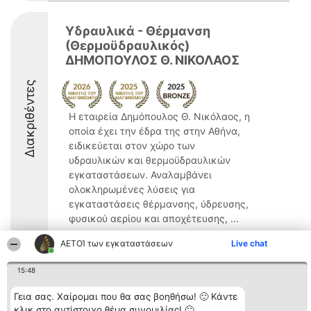
Υδραυλικά - Θέρμανση
(Θερμοϋδραυλικός)
ΔΗΜΟΠΟΥΛΟΣ Θ. ΝΙΚΟΛΑΟΣ
Διακριθέντες
Η εταιρεία Δημόπουλος Θ. Νικόλαος, η
οποία έχει την έδρα της στην Αθήνα,
ειδικεύεται στον χώρο των
υδραυλικών και θερμοϋδραυλικών
εγκαταστάσεων. Αναλαμβάνει
ολοκληρωμένες λύσεις για
εγκαταστάσεις θέρμανσης, ύδρευσης,
φυσικού αερίου και αποχέτευσης, ...
9.1
ΑΕΤΟΊ των εγκαταστάσεων
Live chat
15:48
Διοργανωτής της
Κατάταξη
Επικοινωνία
Γεια σας. Χαίρομαι που θα σας βοηθήσω! 🙂 Κάντε
κατάταξης
Διακριθέντες
Επικοινωνία
κλικ στο αντίστοιχο θέμα συνομιλίας! 🙂