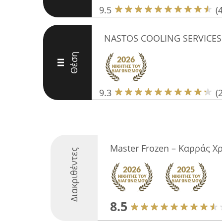
9.5
(
NASTOS COOLING SERVICES 
Θέση
III
9.3
(
Master Frozen – Καρράς Χ
Διακριθέντες
8.5