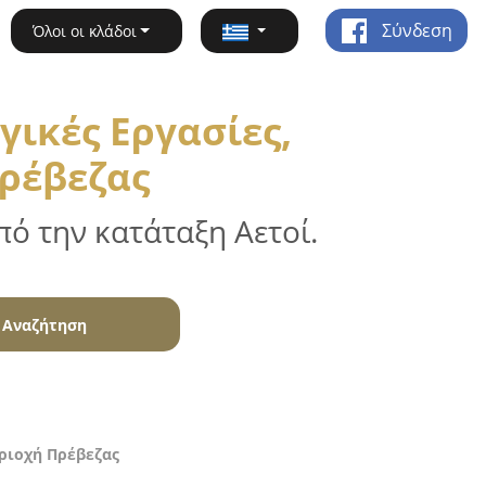
Σύνδεση
Όλοι οι κλάδοι
ικές Εργασίες,
Πρέβεζας
ό την κατάταξη Αετοί.
Αναζήτηση
εριοχή Πρέβεζας