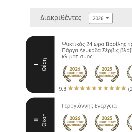
Διακριθέντες
2026
Ψυκτικός 24 ωρο Βασίλης τ
Πάργα Λευκάδα Σέρβις βλάβ
κλιματισμος
Θέση
I
9.8
(
Γερογιάννης Ενέργεια
Θέση
II