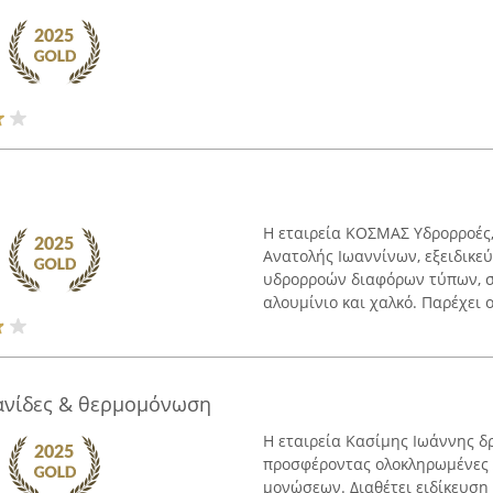
Η εταιρεία ΚΟΣΜΑΣ Υδρορροές,
Ανατολής Ιωαννίνων, εξειδικε
υδρορροών διαφόρων τύπων, 
αλουμίνιο και χαλκό. Παρέχει 
ανίδες & θερμομόνωση
Η εταιρεία Κασίμης Ιωάννης δ
προσφέροντας ολοκληρωμένες 
μονώσεων. Διαθέτει ειδίκευση