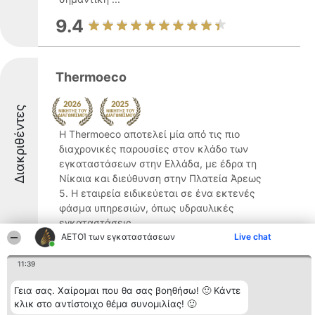
9.4
Thermoeco
Διακριθέντες
Η Thermoeco αποτελεί μία από τις πιο
διαχρονικές παρουσίες στον κλάδο των
εγκαταστάσεων στην Ελλάδα, με έδρα τη
Νίκαια και διεύθυνση στην Πλατεία Άρεως
5. Η εταιρεία ειδικεύεται σε ένα εκτενές
φάσμα υπηρεσιών, όπως υδραυλικές
εγκαταστάσεις, ...
ΑΕΤΟΊ των εγκαταστάσεων
Live chat
8.2
11:39
Γεια σας. Χαίρομαι που θα σας βοηθήσω! 🙂 Κάντε
AntonisCooling
κλικ στο αντίστοιχο θέμα συνομιλίας! 🙂